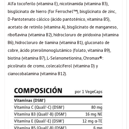
Alfa tocoferilo (vitamina E), nicotinamida (vitamina B3),
bisglicinato de hierro (for Ferrochel™), bisglicinato de zinc,
D-Pantotenato cálcico (ácido pantoténico, vitamina B5),
acetato de retinilo (vitamina A), bisglicinato de manganeso,
riboflavina (vitamina B2), hidrocloruro de piridoxina (vitamina
B6), hidrocloruro de tiamina (vitamina B1), gluconato de
cobre, ácido pteroilmonoglutámico (folato, vitamina B9),
biotina (vitamina B7), L-Selenometionina, Chromax®:
picolinato de cromo, colecalciferol (vitamina D) y
cianocobalamina (vitamina B12).